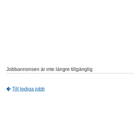
Jobbannonsen är inte längre tillgänglig
Tillbaka
Till lediga jobb