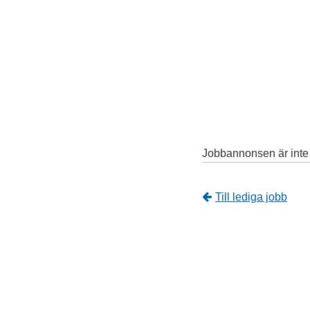
Jobbannonsen är inte l
Tillbaka
Till lediga jobb