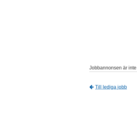
Jobbannonsen är inte l
Tillbaka
Till lediga jobb