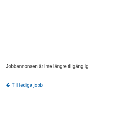
Jobbannonsen är inte längre tillgänglig
Tillbaka
Till lediga jobb