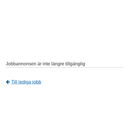
Jobbannonsen är inte längre tillgänglig
Tillbaka
Till lediga jobb