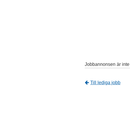
Jobbannonsen är inte l
Tillbaka
Till lediga jobb