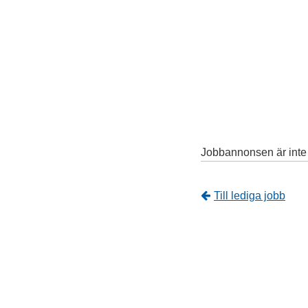
Jobbannonsen är inte l
Tillbaka
Till lediga jobb