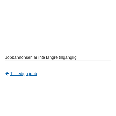
Jobbannonsen är inte längre tillgänglig
Tillbaka
Till lediga jobb