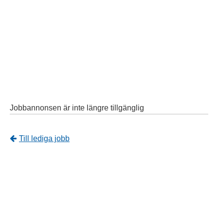
Jobbannonsen är inte längre tillgänglig
Tillbaka
Till lediga jobb