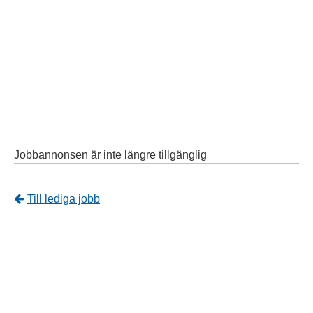
Jobbannonsen är inte längre tillgänglig
Tillbaka
Till lediga jobb