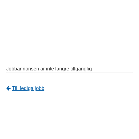
Jobbannonsen är inte längre tillgänglig
Tillbaka
Till lediga jobb