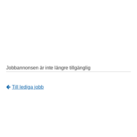
Jobbannonsen är inte längre tillgänglig
Tillbaka
Till lediga jobb