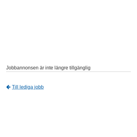
Jobbannonsen är inte längre tillgänglig
Tillbaka
Till lediga jobb