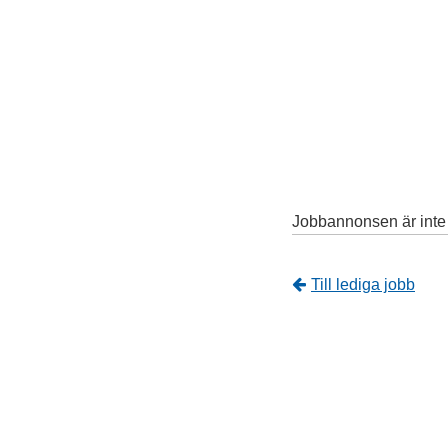
Jobbannonsen är inte l
Tillbaka
Till lediga jobb