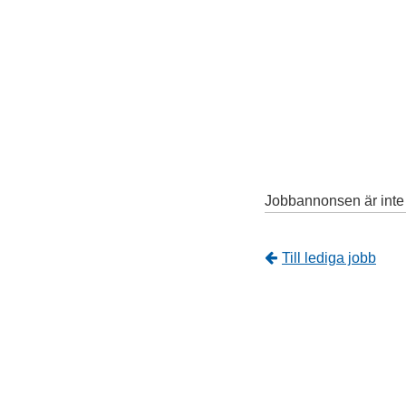
Jobbannonsen är inte l
Tillbaka
Till lediga jobb