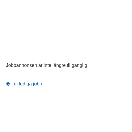
Jobbannonsen är inte längre tillgänglig
Tillbaka
Till lediga jobb