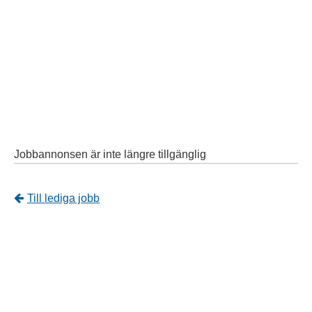
Jobbannonsen är inte längre tillgänglig
Tillbaka
Till lediga jobb