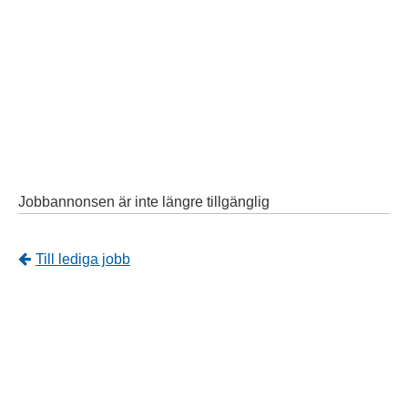
Jobbannonsen är inte längre tillgänglig
Tillbaka
Till lediga jobb