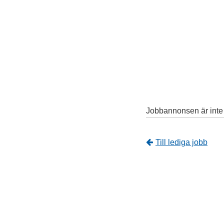
Jobbannonsen är inte l
Tillbaka
Till lediga jobb