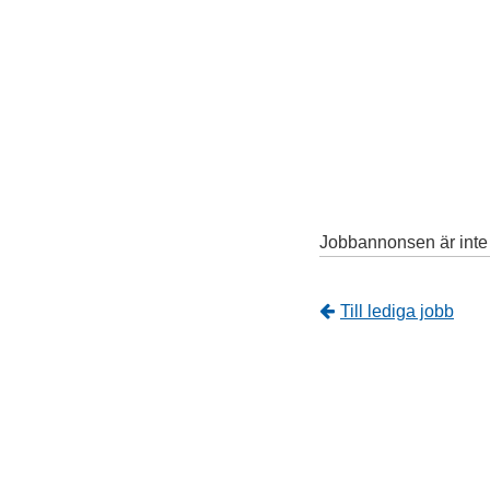
Jobbannonsen är inte l
Tillbaka
Till lediga jobb