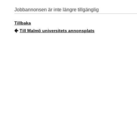
Jobbannonsen är inte längre tillgänglig
Tillbaka
Till Malmö universitets annonsplats