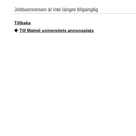
Jobbannonsen är inte längre tillgänglig
Tillbaka
Till Malmö universitets annonsplats