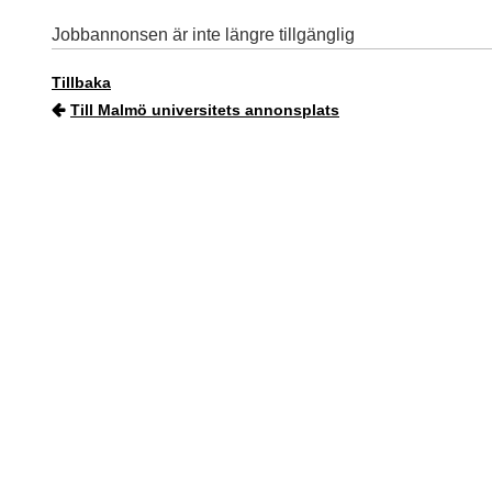
Jobbannonsen är inte längre tillgänglig
Tillbaka
Till Malmö universitets annonsplats