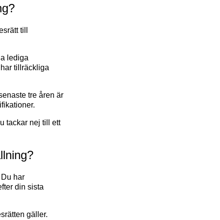
ing?
rätt till
la lediga
ar tillräckliga
senaste tre åren är
fikationer.
ackar nej till ett
llning?
. Du har
ter din sista
rätten gäller.