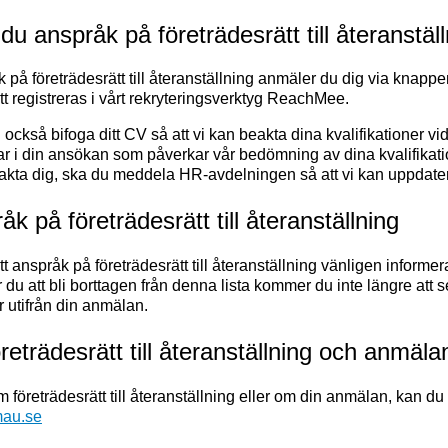
u anspråk på företrädesrätt till återanstäl
k på företrädesrätt till återanställning anmäler du dig via knapp
 registreras i vårt rekryteringsverktyg ReachMee.
ckså bifoga ditt CV så att vi kan beakta dina kvalifikationer vi
ar i din ansökan som påverkar vår bedömning av dina kvalifikati
ntakta dig, ska du meddela HR-avdelningen så att vi kan uppdate
åk på företrädesrätt till återanställning
itt anspråk på företrädesrätt till återanställning vänligen informe
 du att bli borttagen från denna lista kommer du inte längre att 
r utifrån din anmälan.
eträdesrätt till återanställning och anmäla
 företrädesrätt till återanställning eller om din anmälan, kan d
au.se