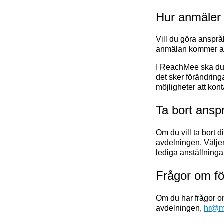
Hur anmäler d
Vill du göra ansprå
anmälan kommer att
I ReachMee ska du o
det sker förändring
möjligheter att ko
Ta bort anspr
Om du vill ta bort d
avdelningen. Väljer
lediga anställninga
Frågor om för
Om du har frågor om
avdelningen,
hr@m