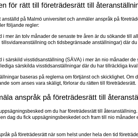
n för rätt till företrädesrätt till återanställn
t anställd på Malmö universitet och anmäler anspråk på företrädes
ler följande regler:
ld i mer än tolv månader de senaste tre åren är du sökande till al
 tillsvidareanställning och tidsbegränsade anställningar) där du h
ld i särskild visstidsanställning (SÄVA) i mer än nio månader de 
 lediga särskilda visstidsanställningar där du har tillräckliga kvali
llningar baseras på reglerna om förtjänst och skicklighet. Om du t
de som anses vara skäligt, förlorar du rätten till företrädesrätt.
la anspråk på företrädesrätt till återanstä
 uppsägningsbesked om du har företrädesrätt till återanställning
 den dag du fick uppsägningsbeskedet och fram till nio månader ef
åk på företrädesrätt när som helst under hela den tid företrädes