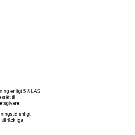
lning enligt 5 § LAS
rätt till
rbetsgivare.
lningstid enligt
tillräckliga