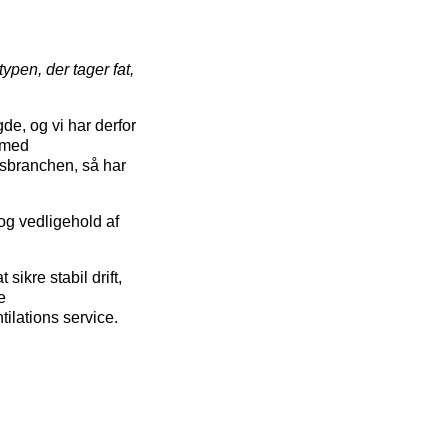
typen, der tager fat,
de, og vi har derfor
 med
nsbranchen, så har
 og vedligehold af
sikre stabil drift,
e
tilations service.