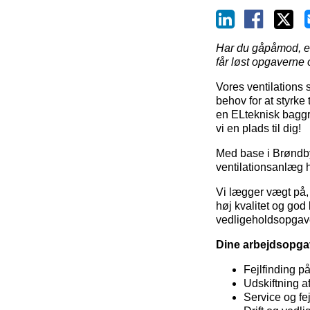
Har du gåpåmod, et s
får løst opgavern
Vores ventilations 
behov for at styrk
en ELteknisk baggr
vi en plads til dig!
Med base i Brøndby,
ventilationsanlæg 
Vi lægger vægt på, a
høj kvalitet og go
vedligeholdsopgaver
Dine arbejdsopgav
Fejlfinding p
Udskiftning af
Service og fe