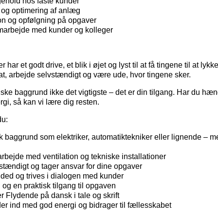
igehold hos faste kunder
 og optimering af anlæg
n og opfølgning på opgaver
marbejde med kunder og kolleger
r har et godt drive, et blik i øjet og lyst til at få tingene til at lyk
fat, arbejde selvstændigt og være ude, hvor tingene sker.
ske baggrund ikke det vigtigste – det er din tilgang. Har du hænd
gi, så kan vi lære dig resten.
du:
k baggrund som elektriker, automatiktekniker eller lignende – me
t arbejde med ventilation og tekniske installationer
stændigt og tager ansvar for dine opgaver
ded og trives i dialogen med kunder
g en praktisk tilgang til opgaven
Flydende på dansk i tale og skrift
der ind med god energi og bidrager til fællesskabet