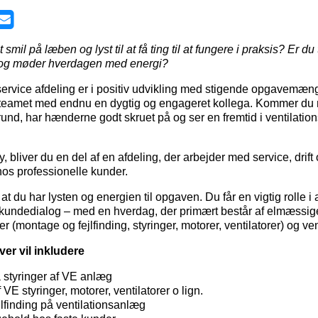
mil på læben og lyst til at få ting til at fungere i praksis? Er du 
e og møder hverdagen med energi?
service afdeling er i positiv udvikling med stigende opgavemæng
e teamet med endnu en dygtig og engageret kollega. Kommer du
und, har hænderne godt skruet på og ser en fremtid i ventilatio
 bliver du en del af en afdeling, der arbejder med service, drift
hos professionelle kunder.
t du har lysten og energien til opgaven. Du får en vigtig rolle i at 
d kundedialog – med en hverdag, der primært består af elmæssig
 (montage og fejlfinding, styringer, motorer, ventilatorer) og ven
er vil inkludere
å styringer af VE anlæg
 VE styringer, motorer, ventilatorer o lign.
jlfinding på ventilationsanlæg