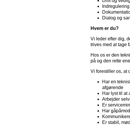
Drift og vedl
Indregulering
Dokumentatio
Dialog og sa
Hvem er du?
Vi leder efter dig, de
trives med at tage 
Hos os er den tekni
på og den rette ener
Vi forestiller os, at 
Har en teknis
afgørende
Har lyst til a
Arbejder selv
Er servicemin
Har gåpåmod o
Kommunikerer 
Er stabil, mø