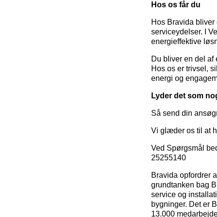
Hos os får du
Hos Bravida bliver 
serviceydelser. I V
energieffektive løsn
Du bliver en del a
Hos os er trivsel, 
energi og engagem
Lyder det som nog
Så send din ansøgn
Vi glæder os til at h
Ved Spørgsmål bed
25255140
Bravida opfordrer a
grundtanken bag Bra
service og install
bygninger. Det er B
13.000 medarbejder