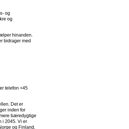
s- og
ikre og
jælper hinanden.
der bidrager med
r telefon +45
llen. Det er
ger inden for
g mere bæredygtige
 i 2045. Vi er
Norge og Finland.