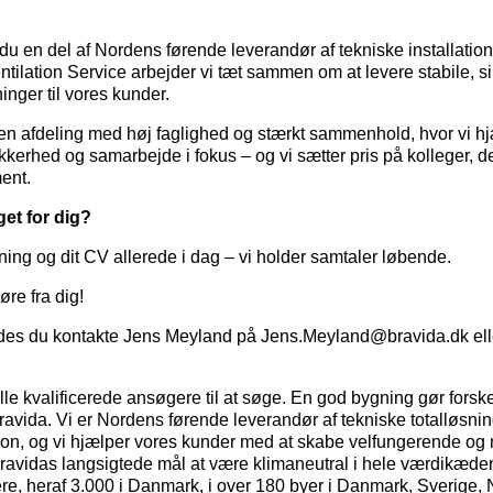
du en del af Nordens førende leverandør af tekniske installation
entilation Service arbejder vi tæt sammen om at levere stabile, s
inger til vores kunder.
f en afdeling med høj faglighed og stærkt sammenhold, hvor vi h
sikkerhed og samarbejde i fokus – og vi sætter pris på kolleger, 
ent.
et for dig?
ing og dit CV allerede i dag – vi holder samtaler løbende.
øre fra dig!
es du kontakte Jens Meyland på Jens.Meyland@bravida.dk elle
lle kvalificerede ansøgere til at søge. En god bygning gør forske
vida. Vi er Nordens førende leverandør af tekniske totalløsnin
ation, og vi hjælper vores kunder med at skabe velfungerende o
ravidas langsigtede mål at være klimaneutral i hele værdikæden
e, heraf 3.000 i Danmark, i over 180 byer i Danmark, Sverige, 